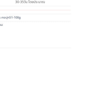
30-35วัน โดยประมาณ
s กระปุก51-100g
ียม