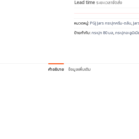
Lead time
ระยะเวลาจัดส่ง
หมวดหมู่:
PGJ Jars กระปุกครีม-ตลับ
,
Jar
ป้ายกำกับ:
กระปุก 80 มล
,
กระปุกอะลูมิเน
คำอธิบาย
ข้อมูลเพิ่มเติม