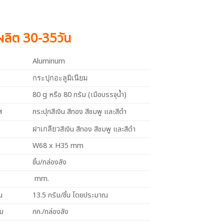
งผลิต 30-35วัน
Aluminum
กระปุกอะลูมิเนียม
80 g หรือ 80 กรัม (เมือบรรจุน้ำ)
ส
กระปุกสีเงิน สีทอง สีชมพู และสีดำ
สีเงิน สีทอง สีชมพู และสีดำ
ฝาเกลียว
W68 x H35 mm
ชิ้น/กล่องลัง
mm.
น
13.5 กรัม/ชิ้น โดยประมาณ
วม
กก./กล่องลัง