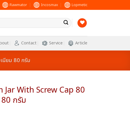
Rawmator
Incosmax
Lopmetic
bout
Contact
Service
Article
เนียม 80 กรัม
 Jar With Screw Cap 80
ม 80 กรัม