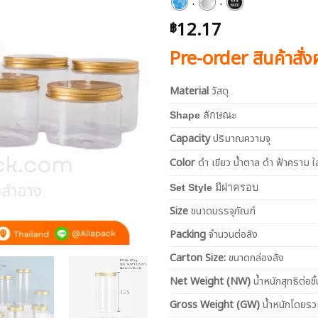
:
:
12.17
฿
Pre-order สินค้าสั่
Material
วัสดุ
Shape
ลักษณะ
Capacity
ปริมาณความจุ
Color
ดำ เขียว น้ำตาล ดำ ฟ้าคราม ใ
Set Style
มีฝาครอบ
Size
ขนาดบรรจุภัณฑ์
Packing
จำนวนต่อลัง
Carton Size:
ขนาดกล่องลัง
Net
Weight (NW)
น้ำหนักสุทธิต่อชิ้
Gross Weight (GW)
น้ำหนักโดยร