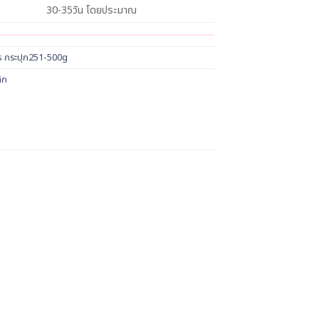
30-35วัน โดยประมาณ
s กระปุก251-500g
ิก