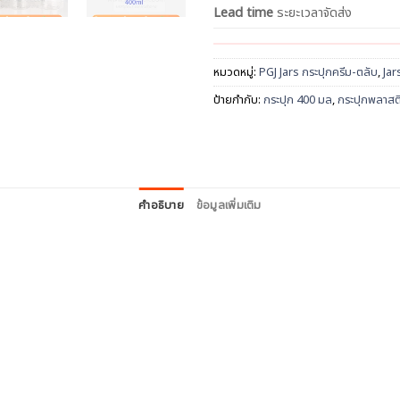
Lead time
ระยะเวลาจัดส่ง
หมวดหมู่:
PGJ Jars กระปุกครีม-ตลับ
,
Jar
ป้ายกำกับ:
กระปุก 400 มล
,
กระปุกพลาสต
คำอธิบาย
ข้อมูลเพิ่มเติม