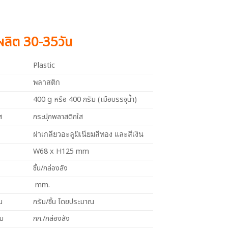
งผลิต 30-35วัน
Plastic
พลาสติก
400 g หรือ 400 กรัม (เมือบรรจุน้ำ)
ส
กระปุกพลาสติกใส
ฝาเกลียวอะลูมิเนียมสีทอง และสีเงิน
W68 x H125 mm
ชิ้น/กล่องลัง
mm.
น
กรัม/ชิ้น โดยประมาณ
วม
กก./กล่องลัง