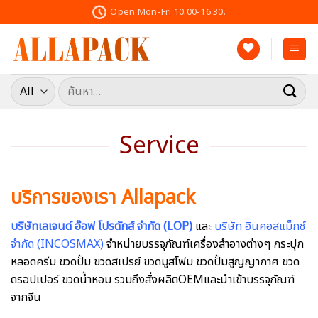
Skip
Open Mon-Fri 10.00-16.30.
to
content
ค้นหา:
Service
บริการของเรา Allapack
บริษัทเลเจนด์ อ๊อฟ โปรดักส์ จำกัด (LOP)
และ
บริษัท อินคอสแม็กซ์
จำกัด (INCOSMAX)
จำหน่ายบรรจุภัณฑ์เครื่องสำอางต่างๆ กระปุก
หลอดครีม ขวดปั้ม ขวดสเปรย์ ขวดมูสโฟม ขวดปั้มสูญญากาศ ขวด
ดรอปเปอร์ ขวดน้ำหอม รวมถึงสั่งผลิตOEMและนำเข้าบรรจุภัณฑ์
จากจีน