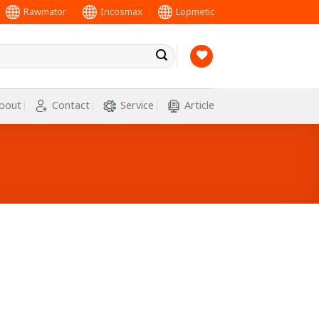
Rawmator
Incosmax
Lopmetic
bout
Contact
Service
Article