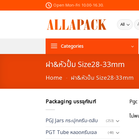
Skip
Open Mon-Fri 10.00-16.30.
to
content
ค้น
Categories
ฝา&หัวปั้ม Size28-33mm
Home
-
ฝา&หัวปั้ม Size28-33mm
Packaging บรรจุภัณฑ์
Pgc
ไม่พ
PGJ Jars กระปุกครีม-ตลับ
(253)
PGT Tube หลอดครีมเจล
(48)