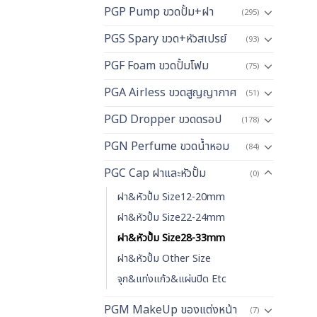
PGP Pump ขวดปั้ม+ฝา
(295)
PGS Spary ขวด+หัวสเปรย์
(93)
PGF Foam ขวดปั้มโฟม
(75)
PGA Airless ขวดสูญญากาศ
(51)
PGD Dropper ขวดดรอป
(178)
PGN Perfume ขวดน้ำหอม
(84)
PGC Cap ฝาและหัวปั้ม
(0)
ฝา&หัวปั้ม Size12-20mm
ฝา&หัวปั้ม Size22-24mm
ฝา&หัวปั้ม Size28-33mm
ฝา&หัวปั้ม Other Size
จุก&แท่งแก้ว&แผ่นปิด Etc
PGM MakeUp ของแต่งหน้า
(7)