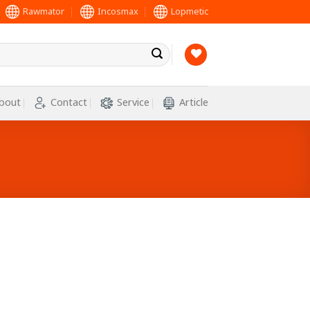
Rawmator
Incosmax
Lopmetic
bout
Contact
Service
Article