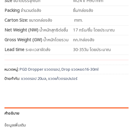
Size
ขนาดบรรจุภัณฑ์
W24 x H90 mm
Packing
จำนวนต่อลัง
ชิ้น/กล่องลัง
Carton Size:
ขนาดกล่องลัง
mm.
Net
Weight (NW)
น้ำหนักสุทธิต่อชิ้น
17 กรัม/ชิ้น โดยประมาณ
Gross Weight (GW)
น้ำหนักโดยรวม
กก./กล่องลัง
Lead time
ระยะเวลาจัดส่ง
30-35วัน โดยประมาณ
หมวดหมู่:
PGD Dropper ขวดดรอป
,
Drop ขวดหยด16-30ml
ป้ายกำกับ:
ขวดดรอป 20มล
,
ขวดแก้วดรอปเปอร์
คำอธิบาย
ข้อมูลเพิ่มเติม