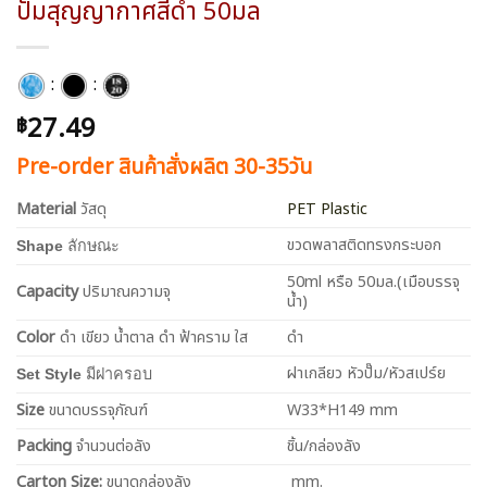
ปั๊มสุญญากาศสีดำ 50มล
:
:
27.49
฿
Pre-order สินค้าสั่งผลิต 30-35วัน
Material
วัสดุ
PET Plastic
ขวดพลาสติดทรงกระบอก
Shape
ลักษณะ
50ml หรือ 50มล.(เมือบรรจุ
Capacity
ปริมาณความจุ
น้ำ)
Color
ดำ เขียว น้ำตาล ดำ ฟ้าคราม ใส
ดำ
ฝาเกลียว หัวปั๊ม/หัวสเปร์ย
Set Style
มีฝาครอบ
Size
ขนาดบรรจุภัณฑ์
W33*H149 mm
Packing
จำนวนต่อลัง
ชิ้น/กล่องลัง
Carton Size:
ขนาดกล่องลัง
mm.