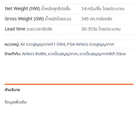
Net
Weight (NW)
น้ำหนักสุทธิต่อชิ้น
54 กรัม/ชิ้น โดยประมาณ
Gross Weight (GW)
น้ำหนักโดยรวม
345 กก./กล่องลัง
Lead time
ระยะเวลาจัดส่ง
30-35วัน โดยประมาณ
หมวดหมู่:
Air ขวดสูญญากาศ31-50ml
,
PGA Airless ขวดสูญญากาศ
ป้ายกำกับ:
Airless Bottle
,
ขวดปั้มสุญญากาศ
,
ขวดปั๊มสุญญากาศสีดำ 50มล
คำอธิบาย
ข้อมูลเพิ่มเติม