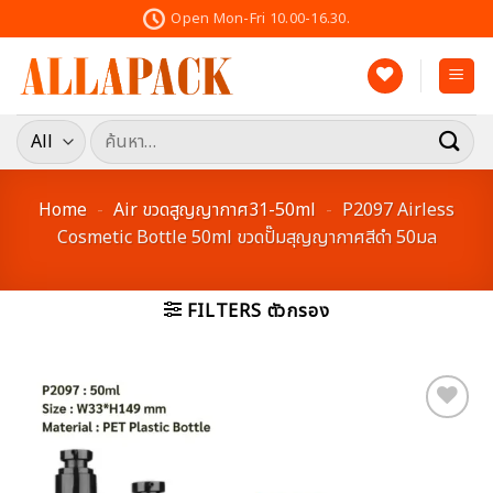
Skip
Open Mon-Fri 10.00-16.30.
to
content
ค้นหา:
Home
-
Air ขวดสูญญากาศ31-50ml
-
P2097 Airless
Cosmetic Bottle 50ml ขวดปั๊มสุญญากาศสีดำ 50มล
FILTERS ตัวกรอง
Add to