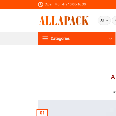
Skip
Open Mon-Fri 10.00-16.30.
to
content
ค้น
Categories
A
P
01