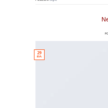
Ne
P
29
ส.ค.