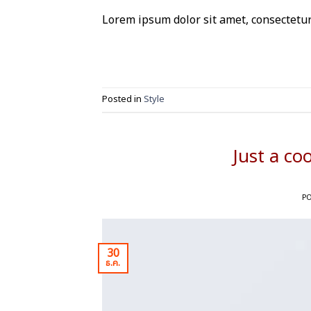
Lorem ipsum dolor sit amet, consectetur 
Posted in
Style
Just a co
P
30
ธ.ค.