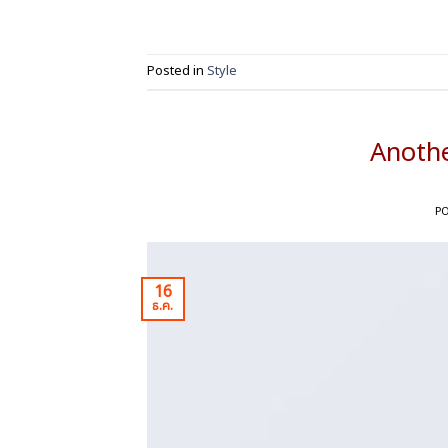
Posted in
Style
Anothe
P
16
ธ.ค.