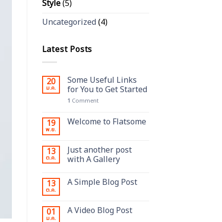
Style
(5)
Uncategorized
(4)
Latest Posts
Some Useful Links
20
ม.ค.
for You to Get Started
1
Comment
Welcome to Flatsome
19
พ.ย.
Just another post
13
ต.ค.
with A Gallery
A Simple Blog Post
13
ต.ค.
A Video Blog Post
01
ม.ค.