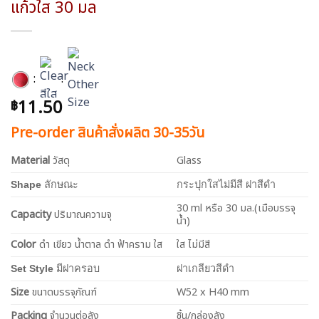
แก้วใส 30 มล
:
:
11.50
฿
Pre-order สินค้าสั่งผลิต 30-35วัน
Material
วัสดุ
Glass
Shape
ลักษณะ
กระปุกใสไม่มีสี ฝาสีดำ
30 ml หรือ 30 มล.(เมือบรรจุ
Capacity
ปริมาณความจุ
น้ำ)
Color
ดำ เขียว น้ำตาล ดำ ฟ้าคราม ใส
ใส ไม่มีสี
Set Style
มีฝาครอบ
ฝาเกลียวสีดำ
Size
ขนาดบรรจุภัณฑ์
W52 x H40 mm
Packing
จำนวนต่อลัง
ชิ้น/กล่องลัง