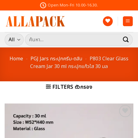
Skip
Open Mon-Fri 10.00-16.30.
to
content
ค้นหา:
Home
-
PGJ Jars กระปุกครีม-ตลับ
-
P803 Clear Glass
Cream Jar 30 ml กระปุกแก้วใส 30 มล
FILTERS ตัวกรอง
Add to