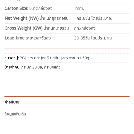
Carton Size:
ขนาดกล่องลัง
mm.
Net
Weight (NW)
น้ำหนักสุทธิต่อชิ้น
กรัม/ชิ้น โดยประมาณ
Gross Weight (GW)
น้ำหนักโดยรวม
กก./กล่องลัง
Lead time
ระยะเวลาจัดส่ง
30-35วัน โดยประมาณ
หมวดหมู่:
PGJ Jars กระปุกครีม-ตลับ
,
Jars กระปุก1-50g
ป้ายกำกับ:
กระปุก 30 มล
,
กระปุกแก้ว
คำอธิบาย
ข้อมูลเพิ่มเติม