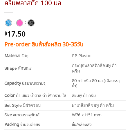
ครีมพลาสติก 100 มล
:
:
17.50
฿
Pre-order สินค้าสั่งผลิต 30-35วัน
Material
วัสดุ
PP Plastic
กระปุกพลาสติกสีชมพู ดำ
Shape
ลักษณะ
ครีม
80 ml หรือ 80 มล.(เมือบรรจุ
Capacity
ปริมาณความจุ
น้ำ)
Color
ดำ เขียว น้ำตาล ดำ ฟ้าคราม ใส
สีชมพู ดำ ครีม
Set Style
มีฝาครอบ
ฝาเกลียวสีชมพู ดำ ครีม
Size
ขนาดบรรจุภัณฑ์
W76 x H51 mm
Packing
จำนวนต่อลัง
ชิ้น/กล่องลัง