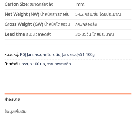
Carton Size:
ขนาดกล่องลัง
mm.
Net
Weight (NW)
น้ำหนักสุทธิต่อชิ้น
54.2 กรัม/ชิ้น โดยประมาณ
Gross Weight (GW)
น้ำหนักโดยรวม
กก./กล่องลัง
Lead time
ระยะเวลาจัดส่ง
30-35วัน โดยประมาณ
หมวดหมู่:
PGJ Jars กระปุกครีม-ตลับ
,
Jars กระปุก51-100g
ป้ายกำกับ:
กระปุก 100 มล
,
กระปุกพลาสติก
คำอธิบาย
ข้อมูลเพิ่มเติม