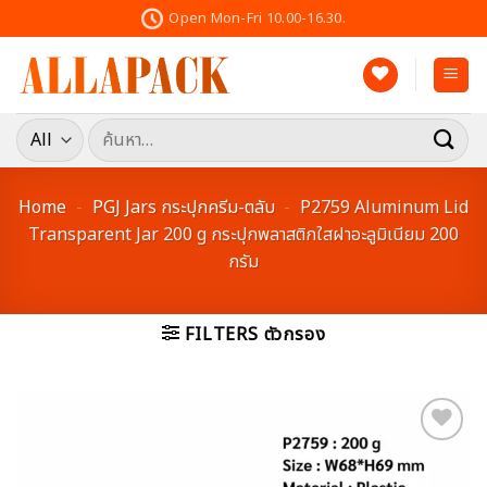
Skip
Open Mon-Fri 10.00-16.30.
to
content
ค้นหา:
Home
-
PGJ Jars กระปุกครีม-ตลับ
-
P2759 Aluminum Lid
Transparent Jar 200 g กระปุกพลาสติกใสฝาอะลูมิเนียม 200
กรัม
FILTERS ตัวกรอง