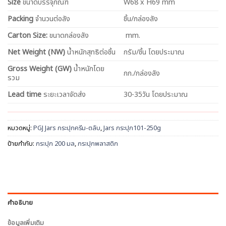
Size
ขนาดบรรจุภัณฑ์
W68 x H69 mm
Packing
จำนวนต่อลัง
ชิ้น/กล่องลัง
Carton Size:
ขนาดกล่องลัง
mm.
Net
Weight (NW)
น้ำหนักสุทธิต่อชิ้น
กรัม/ชิ้น โดยประมาณ
Gross Weight (GW)
น้ำหนักโดย
กก./กล่องลัง
รวม
Lead time
ระยะเวลาจัดส่ง
30-35วัน โดยประมาณ
หมวดหมู่:
PGJ Jars กระปุกครีม-ตลับ
,
Jars กระปุก101-250g
ป้ายกำกับ:
กระปุก 200 มล
,
กระปุกพลาสติก
คำอธิบาย
ข้อมูลเพิ่มเติม