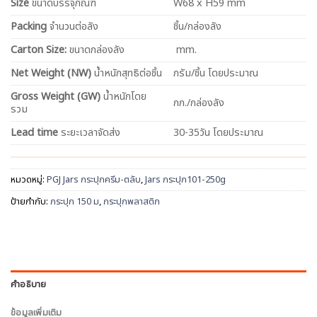
Size
ขนาดบรรจุภัณฑ์
W68 x H59 mm
Packing
จำนวนต่อลัง
ชิ้น/กล่องลัง
Carton Size:
ขนาดกล่องลัง
mm.
Net
Weight (NW)
น้ำหนักสุทธิต่อชิ้น
กรัม/ชิ้น โดยประมาณ
Gross Weight (GW)
น้ำหนักโดย
กก./กล่องลัง
รวม
Lead time
ระยะเวลาจัดส่ง
30-35วัน โดยประมาณ
หมวดหมู่:
PGJ Jars กระปุกครีม-ตลับ
,
Jars กระปุก101-250g
ป้ายกำกับ:
กระปุก 150 ม
,
กระปุกพลาสติก
คำอธิบาย
ข้อมูลเพิ่มเติม