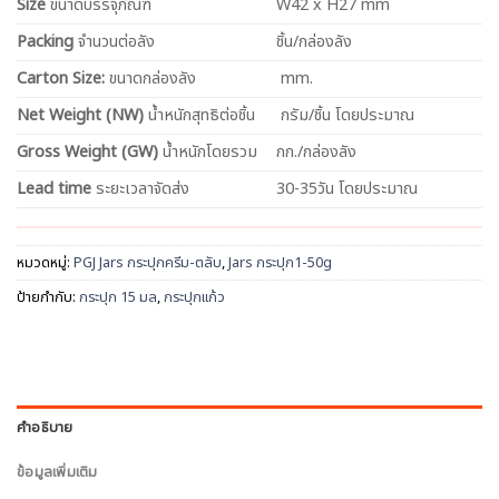
Size
ขนาดบรรจุภัณฑ์
W42 x H27 mm
Packing
จำนวนต่อลัง
ชิ้น/กล่องลัง
Carton Size:
ขนาดกล่องลัง
mm.
Net
Weight (NW)
น้ำหนักสุทธิต่อชิ้น
กรัม/ชิ้น โดยประมาณ
Gross Weight (GW)
น้ำหนักโดยรวม
กก./กล่องลัง
Lead time
ระยะเวลาจัดส่ง
30-35วัน โดยประมาณ
หมวดหมู่:
PGJ Jars กระปุกครีม-ตลับ
,
Jars กระปุก1-50g
ป้ายกำกับ:
กระปุก 15 มล
,
กระปุกแก้ว
คำอธิบาย
ข้อมูลเพิ่มเติม