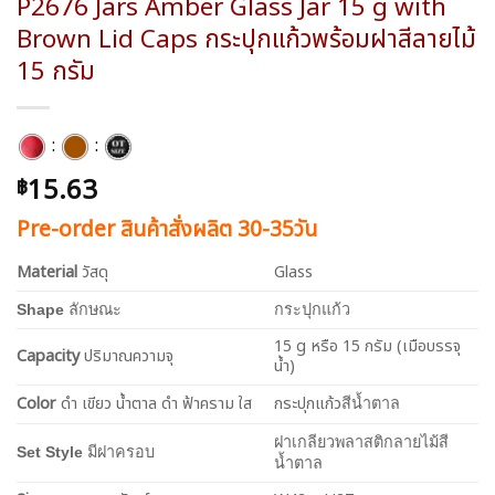
P2676 Jars Amber Glass Jar 15 g with
Brown Lid Caps กระปุกแก้วพร้อมฝาสีลายไม้
15 กรัม
:
:
15.63
฿
Pre-order สินค้าสั่งผลิต 30-35วัน
Material
วัสดุ
Glass
Shape
ลักษณะ
กระปุกแก้ว
15 g หรือ 15 กรัม (เมือบรรจุ
Capacity
ปริมาณความจุ
น้ำ)
Color
ดำ เขียว น้ำตาล ดำ ฟ้าคราม ใส
กระปุกแก้ว
สีน้ำตาล
ฝาเกลียวพลาสติกลายไม้สี
Set Style
มีฝาครอบ
น้ำตาล