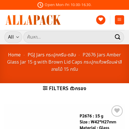
Skip
Open Mon-Fri 10.00-16.30.
to
content
ค้นหา:
Home
-
PGJ Jars กระปุกครีม-ตลับ
-
P2676 Jars Amber
Glass Jar 15 g with Brown Lid Caps กระปุกแก้วพร้อมฝาสี
ลายไม้ 15 กรัม
FILTERS ตัวกรอง