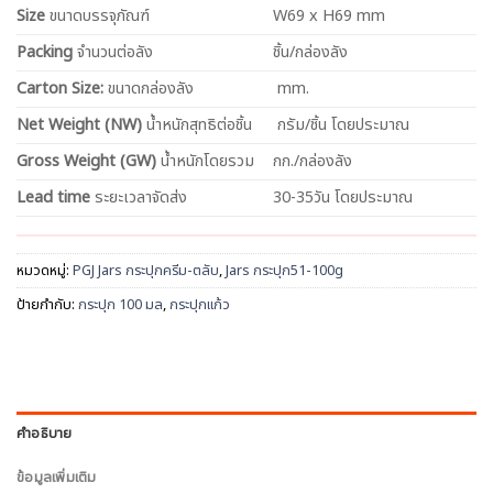
Size
ขนาดบรรจุภัณฑ์
W69 x H69 mm
Packing
จำนวนต่อลัง
ชิ้น/กล่องลัง
Carton Size:
ขนาดกล่องลัง
mm.
Net
Weight (NW)
น้ำหนักสุทธิต่อชิ้น
กรัม/ชิ้น โดยประมาณ
Gross Weight (GW)
น้ำหนักโดยรวม
กก./กล่องลัง
Lead time
ระยะเวลาจัดส่ง
30-35วัน โดยประมาณ
หมวดหมู่:
PGJ Jars กระปุกครีม-ตลับ
,
Jars กระปุก51-100g
ป้ายกำกับ:
กระปุก 100 มล
,
กระปุกแก้ว
คำอธิบาย
ข้อมูลเพิ่มเติม