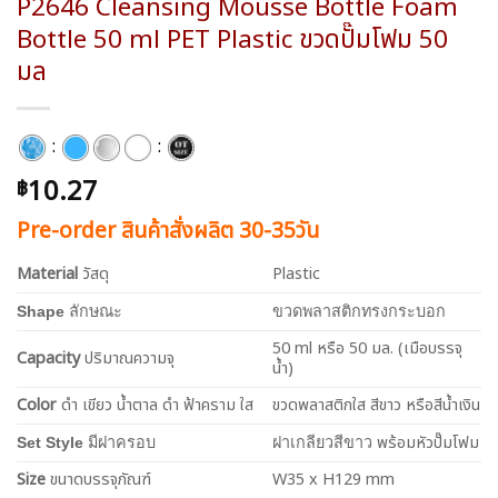
P2646 Cleansing Mousse Bottle Foam
Bottle 50 ml PET Plastic ขวดปั๊มโฟม 50
มล
:
:
10.27
฿
Pre-order สินค้าสั่งผลิต 30-35วัน
Material
วัสดุ
Plastic
Shape
ลักษณะ
ขวดพลาสติกทรงกระบอก
50 ml หรือ 50 มล. (เมือบรรจุ
Capacity
ปริมาณความจุ
น้ำ)
Color
ดำ เขียว น้ำตาล ดำ ฟ้าคราม ใส
ขวดพลาสติกใส สีขาว หรือสีน้ำเงิน
พร้อมหัวปั๊มโฟม
Set Style
มีฝาครอบ
ฝาเกลียวสีขาว
Size
ขนาดบรรจุภัณฑ์
W35 x H129 mm