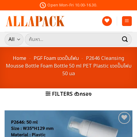
Skip
Open Mon-Fri 10.00-16.30.
to
content
ค้นหา:
Home
-
PGF Foam ขวดปั้มโฟม
-
P2646 Cleansing
Mousse Bottle Foam Bottle 50 ml PET Plastic ขวดปั๊มโฟม
50 มล
FILTERS ตัวกรอง