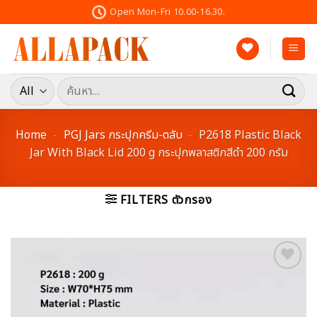
Skip
Open Mon-Fri 10.00-16.30.
to
content
ค้นหา:
Home
-
PGJ Jars กระปุกครีม-ตลับ
-
P2618 Plastic Black
Jar With Black Lid 200 g กระปุกพลาสติกสีดำ 200 กรัม
FILTERS ตัวกรอง
Add to