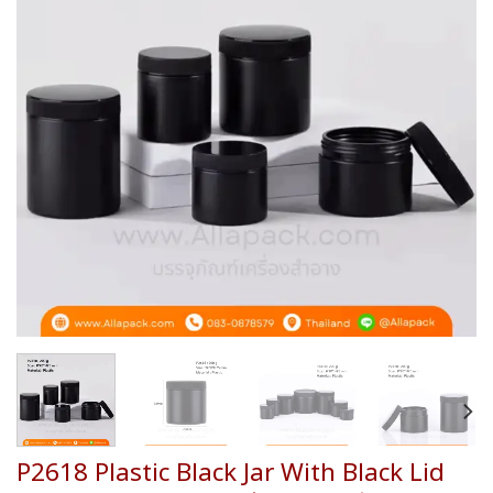
wishlist
P2618 Plastic Black Jar With Black Lid