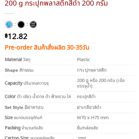
200 g กระปุกพลาสติกสีดำ 200 กรัม
:
:
12.82
฿
Pre-order สินค้าสั่งผลิต 30-35วัน
Material
วัสดุ
Plastic
Shape
ลักษณะ
กระปุกพลาสติก
200 g หรือ 200 กรัม (เมือ
Capacity
ปริมาณความจุ
บรรจุน้ำ)
Color
ดำ เขียว น้ำตาล ดำ ฟ้าคราม ใส
กระปุกสีดำ
สีดำ
Set Style
มีฝาครอบ
ฝาเกลียว
Size
ขนาดบรรจุภัณฑ์
W70 x H75 mm
Packing
จำนวนต่อลัง
ชิ้น/กล่องลัง
Carton Size:
ขนาดกล่องลัง
mm.