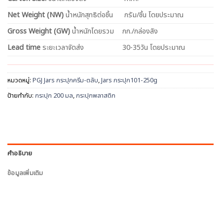
Net
Weight (NW)
น้ำหนักสุทธิต่อชิ้น
กรัม/ชิ้น โดยประมาณ
Gross Weight (GW)
น้ำหนักโดยรวม
กก./กล่องลัง
Lead time
ระยะเวลาจัดส่ง
30-35วัน โดยประมาณ
หมวดหมู่:
PGJ Jars กระปุกครีม-ตลับ
,
Jars กระปุก101-250g
ป้ายกำกับ:
กระปุก 200 มล
,
กระปุกพลาสติก
คำอธิบาย
ข้อมูลเพิ่มเติม