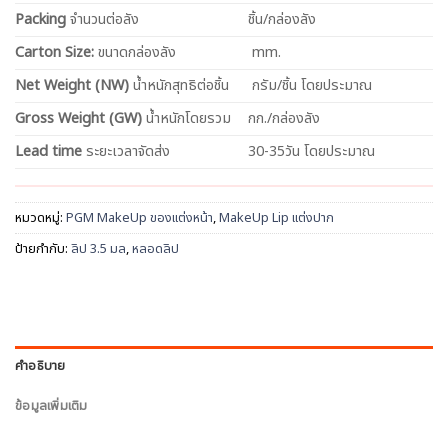
Packing
จำนวนต่อลัง
ชิ้น/กล่องลัง
Carton Size:
ขนาดกล่องลัง
mm.
Net
Weight (NW)
น้ำหนักสุทธิต่อชิ้น
กรัม/ชิ้น โดยประมาณ
Gross Weight (GW)
น้ำหนักโดยรวม
กก./กล่องลัง
Lead time
ระยะเวลาจัดส่ง
30-35วัน โดยประมาณ
หมวดหมู่:
PGM MakeUp ของแต่งหน้า
,
MakeUp Lip แต่งปาก
ป้ายกำกับ:
ลิป 3.5 มล
,
หลอดลิป
คำอธิบาย
ข้อมูลเพิ่มเติม