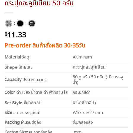
กระปุกอะลูมิเนียม 50 กรัม
:
:
11.33
฿
Pre-order สินค้าสั่งผลิต 30-35วัน
Material
วัสดุ
Aluminum
Shape
ลักษณะ
กระปุกอะลูมิเนียม
50 g หรือ 50 กรัม (เมือบรรจุ
Capacity
ปริมาณความจุ
น้ำ)
Color
ดำ เขียว น้ำตาล ดำ ฟ้าคราม ใส
กระปุกสีดำ
สีดำ
Set Style
มีฝาครอบ
ฝาเกลียว
Size
ขนาดบรรจุภัณฑ์
W57 x H27 mm
Packing
จำนวนต่อลัง
ชิ้น/กล่องลัง
Carton Size:
ขนาดกล่องลัง
mm.