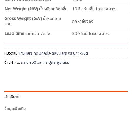
Net
Weight (NW)
น้ำหนักสุทธิต่อชิ้น
10.6 กรัม/ชิ้น โดยประมาณ
Gross Weight (GW)
น้ำหนักโดย
กก./กล่องลัง
รวม
Lead time
ระยะเวลาจัดส่ง
30-35วัน โดยประมาณ
หมวดหมู่:
PGJ Jars กระปุกครีม-ตลับ
,
Jars กระปุก1-50g
ป้ายกำกับ:
กระปุก 50 มล
,
กระปุกอะลูมิเนียม
คำอธิบาย
ข้อมูลเพิ่มเติม