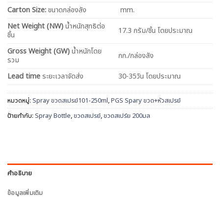
Carton Size:
ขนาดกล่องลัง
mm.
Net
Weight (NW)
น้ำหนักสุทธิต่อ
17.3 กรัม/ชิ้น โดยประมาณ
ชิ้น
Gross Weight (GW)
น้ำหนักโดย
กก./กล่องลัง
รวม
Lead time
ระยะเวลาจัดส่ง
30-35วัน โดยประมาณ
หมวดหมู่:
Spray ขวดสเปรย์101-250ml
,
PGS Spary ขวด+หัวสเปรย์
ป้ายกำกับ:
Spray Bottle
,
ขวดสเปรย์
,
ขวดสเปร์ย 200มล
คำอธิบาย
ข้อมูลเพิ่มเติม