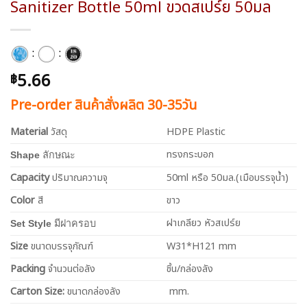
Sanitizer Bottle 50ml ขวดสเปร์ย 50มล
:
:
5.66
฿
Pre-order สินค้าสั่งผลิต 30-35วัน
Material
วัสดุ
HDPE Plastic
ทรงกระบอก
Shape
ลักษณะ
Capacity
ปริมาณความจุ
50ml หรือ 50มล.(เมือบรรจุน้ำ)
Color
สี
ขาว
ฝาเกลียว หัวสเปร์ย
Set Style
มีฝาครอบ
Size
ขนาดบรรจุภัณฑ์
W31*H121 mm
Packing
จำนวนต่อลัง
ชิ้น/กล่องลัง
Carton Size:
ขนาดกล่องลัง
mm.