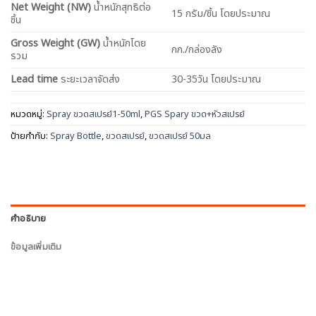
Net
Weight (NW)
น้ำหนักสุทธิต่อ
15 กรัม/ชิ้น โดยประมาณ
ชิ้น
Gross Weight (GW)
น้ำหนักโดย
กก./กล่องลัง
รวม
Lead time
ระยะเวลาจัดส่ง
30-35วัน โดยประมาณ
หมวดหมู่:
Spray ขวดสเปรย์1-50ml
,
PGS Spary ขวด+หัวสเปรย์
ป้ายกำกับ:
Spray Bottle
,
ขวดสเปรย์
,
ขวดสเปรย์ 50มล
คำอธิบาย
ข้อมูลเพิ่มเติม