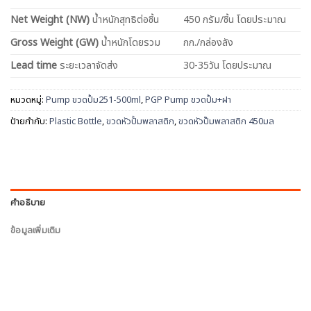
Net
Weight (NW)
น้ำหนักสุทธิต่อชิ้น
450 กรัม/ชิ้น โดยประมาณ
Gross Weight (GW)
น้ำหนักโดยรวม
กก./กล่องลัง
Lead time
ระยะเวลาจัดส่ง
30-35วัน โดยประมาณ
หมวดหมู่:
Pump ขวดปั้ม251-500ml
,
PGP Pump ขวดปั้ม+ฝา
ป้ายกำกับ:
Plastic Bottle
,
ขวดหัวปั้มพลาสติก
,
ขวดหัวปั๊มพลาสติก 450มล
คำอธิบาย
ข้อมูลเพิ่มเติม