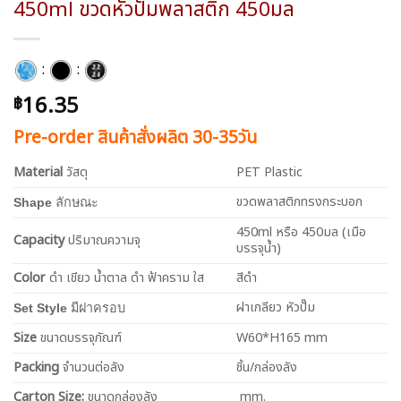
450ml ขวดหัวปั๊มพลาสติก 450มล
:
:
16.35
฿
Pre-order สินค้าสั่งผลิต 30-35วัน
Material
วัสดุ
PET Plastic
ขวดพลาสติกทรงกระบอก
Shape
ลักษณะ
450ml หรือ 450มล (เมือ
Capacity
ปริมาณความจุ
บรรจุน้ำ)
Color
ดำ เขียว น้ำตาล ดำ ฟ้าคราม ใส
สีดำ
ฝาเกลียว หัวปั๊ม
Set Style
มีฝาครอบ
Size
ขนาดบรรจุภัณฑ์
W60*H165 mm
Packing
จำนวนต่อลัง
ชิ้น/กล่องลัง
Carton Size:
ขนาดกล่องลัง
mm.