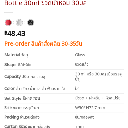
Bottle 30ml ขวดน้ำหอม 30มล
:
:
48.43
฿
Pre-order สินค้าสั่งผลิต 30-35วัน
Material
วัสดุ
Glass
ขวดแก้ว
Shape
ลักษณะ
30 ml หรือ 30มล.(เมือบรรจุ
Capacity
ปริมาณความจุ
น้ำ)
Color
ดำ เขียว น้ำตาล ดำ ฟ้าคราม ใส
ใส
มีขวด + ฝาคริ้ม + หัวสเปร์ย
Set Style
มีฝาครอบ
Size
ขนาดบรรจุภัณฑ์
W50*H72.7 mm
Packing
จำนวนต่อลัง
ชิ้น/กล่องลัง
Carton Size:
ขนาดกล่องลัง
mm.