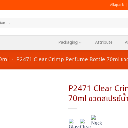
Allapack
หา:
Packaging
Attribute
A
00ml
-
P2471 Clear Crimp Perfume Bottle 70ml ขวด
P2471 Clear Cri
70ml ขวดสเปรย์น
Add to
wishlist
:
: