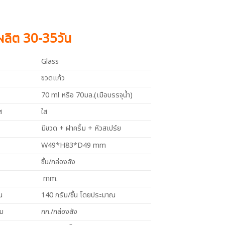
งผลิต 30-35วัน
Glass
ขวดแก้ว
70 ml หรือ 70มล.(เมือบรรจุน้ำ)
ส
ใส
มีขวด + ฝาคริ้ม + หัวสเปร์ย
W49*H83*D49 mm
ชิ้น/กล่องลัง
mm.
น
140 กรัม/ชิ้น โดยประมาณ
วม
กก./กล่องลัง