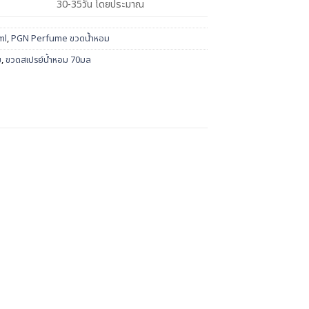
30-35วัน โดยประมาณ
ml
,
PGN Perfume ขวดน้ำหอม
ม
,
ขวดสเปรย์น้ำหอม 70มล