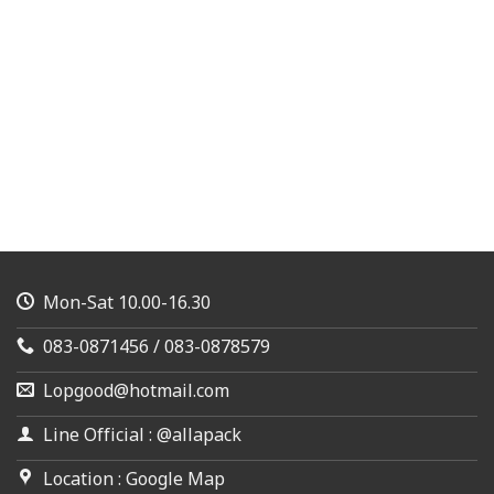
Mon-Sat 10.00-16.30
083-0871456 / 083-0878579
Lopgood@hotmail.com
Line Official : @allapack
Location : Google Map