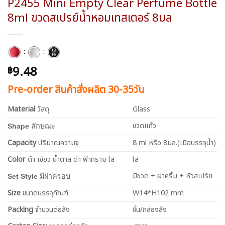
P2455 Mini Empty Clear Perfume Bottle
8ml ขวดสเปรย์น้ำหอมเทสเตอร์ 8มล
:
:
9.48
฿
Pre-order สินค้าสั่งผลิต 30-35วัน
Material
วัสดุ
Glass
ขวดแก้ว
Shape
ลักษณะ
Capacity
ปริมาณความจุ
8 ml หรือ 8มล.(เมือบรรจุน้ำ)
Color
ดำ เขียว น้ำตาล ดำ ฟ้าคราม ใส
ใส
มีขวด + ฝาคริ้ม + หัวสเปร์ย
Set Style
มีฝาครอบ
Size
ขนาดบรรจุภัณฑ์
W14*H102 mm
Packing
จำนวนต่อลัง
ชิ้น/กล่องลัง