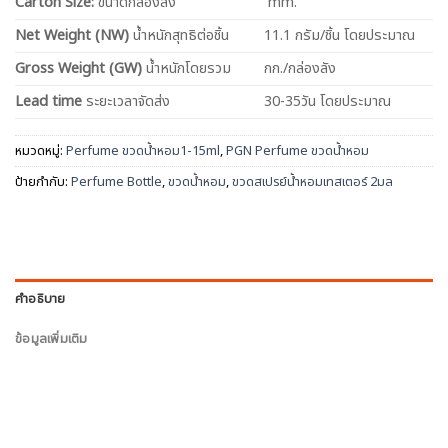
Carton Size:
ขนาดกล่องลัง
mm.
Net
Weight (NW)
น้ำหนักสุทธิต่อชิ้น
11.1 กรัม/ชิ้น โดยประมาณ
Gross Weight (GW)
น้ำหนักโดยรวม
กก./กล่องลัง
Lead time
ระยะเวลาจัดส่ง
30-35วัน โดยประมาณ
หมวดหมู่:
Perfume ขวดน้ำหอม1-15ml
,
PGN Perfume ขวดน้ำหอม
ป้ายกำกับ:
Perfume Bottle
,
ขวดน้ำหอม
,
ขวดสเปรย์น้ำหอมเทสเตอร์ 2มล
คำอธิบาย
ข้อมูลเพิ่มเติม