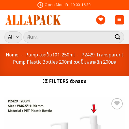
Skip
Open Mon-Fri 10.00-16.30.
to
content
ค้นหา:
Home
-
Pump ขวดปั้ม101-250ml
-
P2429 Transparent
Pump Plastic Bottles 200ml ขวดปั๊มพลาสติก 200มล
FILTERS ตัวกรอง
Add to