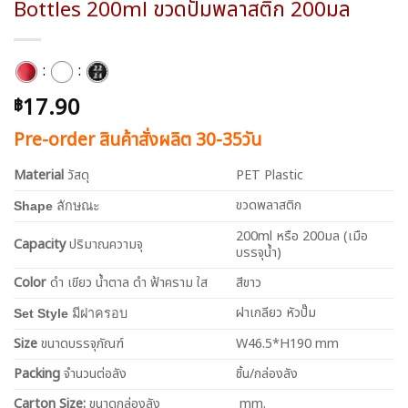
Bottles 200ml ขวดปั๊มพลาสติก 200มล
:
:
17.90
฿
Pre-order สินค้าสั่งผลิต 30-35วัน
Material
วัสดุ
PET Plastic
ขวดพลาสติก
Shape
ลักษณะ
200ml หรือ 200มล (เมือ
Capacity
ปริมาณความจุ
บรรจุน้ำ)
Color
ดำ เขียว น้ำตาล ดำ ฟ้าคราม ใส
สีขาว
ฝาเกลียว หัวปั๊ม
Set Style
มีฝาครอบ
Size
ขนาดบรรจุภัณฑ์
W46.5*H190 mm
Packing
จำนวนต่อลัง
ชิ้น/กล่องลัง
Carton Size:
ขนาดกล่องลัง
mm.