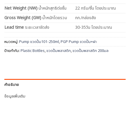
Net
Weight (NW)
น้ำหนักสุทธิต่อชิ้น
22 กรัม/ชิ้น โดยประมาณ
Gross Weight (GW)
น้ำหนักโดยรวม
กก./กล่องลัง
Lead time
ระยะเวลาจัดส่ง
30-35วัน โดยประมาณ
หมวดหมู่:
Pump ขวดปั้ม101-250ml
,
PGP Pump ขวดปั้ม+ฝา
ป้ายกำกับ:
Plastic Bottles
,
ขวดปั๊มพลาสติก
,
ขวดปั๊มพลาสติก 200มล
คำอธิบาย
ข้อมูลเพิ่มเติม