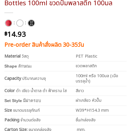
Bottles 100ml ขวดปั๊มพลาสติก 100มล
:
:
14.93
฿
Pre-order สินค้าสั่งผลิต 30-35วัน
Material
วัสดุ
PET Plastic
ขวดพลาสติก
Shape
ลักษณะ
100ml หรือ 100มล (เมือ
Capacity
ปริมาณความจุ
บรรจุน้ำ)
Color
ดำ เขียว น้ำตาล ดำ ฟ้าคราม ใส
สีขาว
ฝาเกลียว หัวปั๊ม
Set Style
มีฝาครอบ
Size
ขนาดบรรจุภัณฑ์
W39*H154.3 mm
Packing
จำนวนต่อลัง
ชิ้น/กล่องลัง
Carton Size:
ขนาดกล่องลัง
mm.