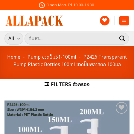
Skip
Open Mon-Fri 10.00-16.30.
to
content
ค้นหา:
Home
-
Pump ขวดปั้ม51-100ml
-
P2426 Transparent
Pump Plastic Bottles 100ml ขวดปั๊มพลาสติก 100มล
FILTERS ตัวกรอง
Add to