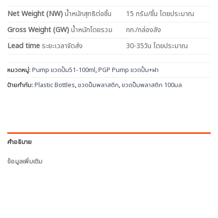
Net
Weight (NW)
น้ำหนักสุทธิต่อชิ้น
15 กรัม/ชิ้น โดยประมาณ
Gross Weight (GW)
น้ำหนักโดยรวม
กก./กล่องลัง
Lead time
ระยะเวลาจัดส่ง
30-35วัน โดยประมาณ
หมวดหมู่:
Pump ขวดปั้ม51-100ml
,
PGP Pump ขวดปั้ม+ฝา
ป้ายกำกับ:
Plastic Bottles
,
ขวดปั๊มพลาสติก
,
ขวดปั๊มพลาสติก 100มล
คำอธิบาย
ข้อมูลเพิ่มเติม