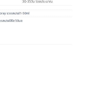
30-35วัน โดยประมาณ
pray ขวดสเปรย์1-50ml
ดสเปรย์สีใส 50มล