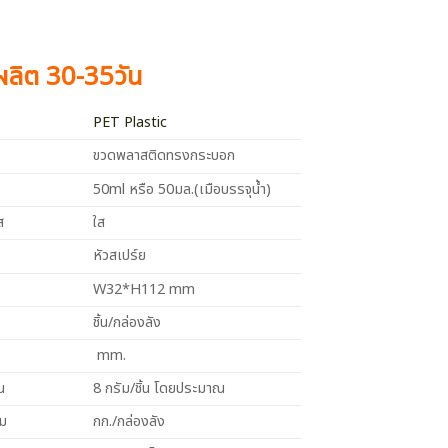
งผลิต 30-35วัน
PET Plastic
ขวดพลาสติดทรงกระบอก
50ml หรือ 50มล.(เมือบรรจุน้ำ)
ส
ใส
หัวสเปร์ย
W32*H112 mm
ชิ้น/กล่องลัง
mm.
น
8 กรัม/ชิ้น โดยประมาณ
วม
กก./กล่องลัง