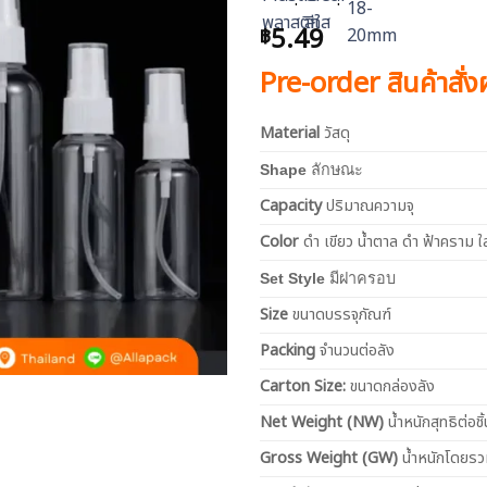
5.49
฿
Pre-order สินค้าสั่
Material
วัสดุ
Shape
ลักษณะ
Capacity
ปริมาณความจุ
Color
ดำ เขียว น้ำตาล ดำ ฟ้าคราม ใ
Set Style
มีฝาครอบ
Size
ขนาดบรรจุภัณฑ์
Packing
จำนวนต่อลัง
Carton Size:
ขนาดกล่องลัง
Net
Weight (NW)
น้ำหนักสุทธิต่อชิ้
Gross Weight (GW)
น้ำหนักโดยร