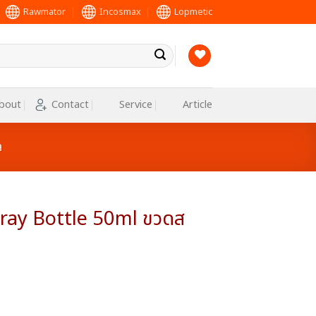
Rawmator
Incosmax
Lopmetic
bout
Contact
Service
Article
ล
pray Bottle 50ml ขวดส