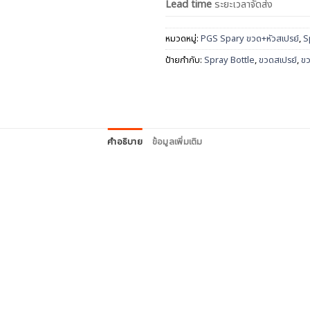
Lead time
ระยะเวลาจัดส่ง
หมวดหมู่:
PGS Spary ขวด+หัวสเปรย์
,
S
ป้ายกำกับ:
Spray Bottle
,
ขวดสเปรย์
,
ขว
คำอธิบาย
ข้อมูลเพิ่มเติม