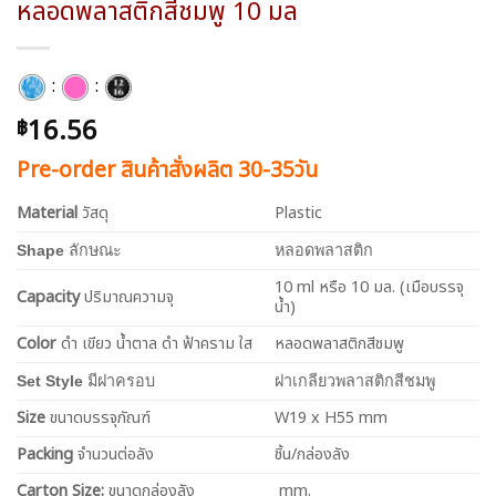
หลอดพลาสติกสีชมพู 10 มล
:
:
16.56
฿
Pre-order สินค้าสั่งผลิต 30-35วัน
Material
วัสดุ
Plastic
Shape
ลักษณะ
หลอดพลาสติก
10 ml หรือ 10 มล. (เมือบรรจุ
Capacity
ปริมาณความจุ
น้ำ)
Color
ดำ เขียว น้ำตาล ดำ ฟ้าคราม ใส
หลอดพลาสติกสีชมพู
Set Style
มีฝาครอบ
ฝาเกลียวพลาสติกสีชมพู
Size
ขนาดบรรจุภัณฑ์
W19 x H55 mm
Packing
จำนวนต่อลัง
ชิ้น/กล่องลัง
Carton Size:
ขนาดกล่องลัง
mm.