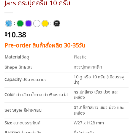
Jars กระปุกครีม 10 กรัม
:
:
10.38
฿
Pre-order สินค้าสั่งผลิต 30-35วัน
Material
วัสดุ
Plastic
Shape
ลักษณะ
กระปุกพลาสติก
10 g หรือ 10 กรัม (เมือบรรจุ
Capacity
ปริมาณความจุ
น้ำ)
กระปุกสีขาว เขียว ม่วง และ
Color
ดำ เขียว น้ำตาล ดำ ฟ้าคราม ใส
เหลือง
สีขาว เขียว ม่วง และ
ฝาเกลียว
Set Style
มีฝาครอบ
เหลือง
Size
ขนาดบรรจุภัณฑ์
W27 x H28 mm
Packing
จำนวนต่อลัง
ชิ้น/กล่องลัง