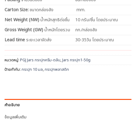
Carton Size:
ขนาดกล่องลัง
mm.
Net
Weight (NW)
น้ำหนักสุทธิต่อชิ้น
10 กรัม/ชิ้น โดยประมาณ
Gross Weight (GW)
น้ำหนักโดยรวม
กก./กล่องลัง
Lead time
ระยะเวลาจัดส่ง
30-35วัน โดยประมาณ
หมวดหมู่:
PGJ Jars กระปุกครีม-ตลับ
,
Jars กระปุก1-50g
ป้ายกำกับ:
กระปุก 10 มล
,
กระปุกพลาสติก
คำอธิบาย
ข้อมูลเพิ่มเติม