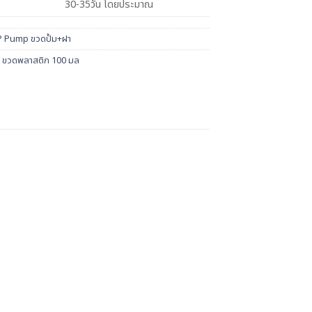
30-35วัน โดยประมาณ
 Pump ขวดปั้ม+ฝา
,
ขวดพลาสติก 100 มล