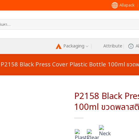
Allapack
หา:
Packaging
Attribute
A
P2158 Black Press Cover Plastic Bottle 100ml ขวดพ
P2158 Black Pres
100ml ขวดพลาสติ
Add to
wishlist
:
: