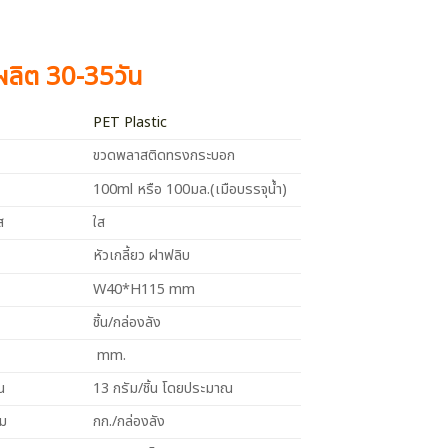
งผลิต 30-35วัน
PET Plastic
ขวดพลาสติดทรงกระบอก
100ml หรือ 100มล.(เมือบรรจุน้ำ)
ส
ใส
หัวเกลี้ยว ฝาฟลิบ
W40*H115 mm
ชิ้น/กล่องลัง
mm.
น
13 กรัม/ชิ้น โดยประมาณ
วม
กก./กล่องลัง