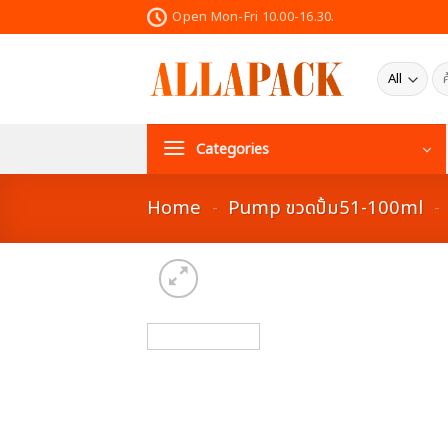
Skip
Open Mon-Fri 10.00-16.30.
to
content
ค้น
Categories
Home
-
Pump ขวดปั้ม51-100ml
-