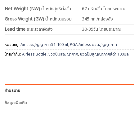
Net
Weight (NW)
น้ำหนักสุทธิต่อชิ้น
67 กรัม/ชิ้น โดยประมาณ
Gross Weight (GW)
น้ำหนักโดยรวม
345 กก./กล่องลัง
Lead time
ระยะเวลาจัดส่ง
30-35วัน โดยประมาณ
หมวดหมู่:
Air ขวดสูญญากาศ51-100ml
,
PGA Airless ขวดสูญญากาศ
ป้ายกำกับ:
Airless Bottle
,
ขวดปั้มสุญญากาศ
,
ขวดปั๊มสุญญากาศสีดำ 100มล
คำอธิบาย
ข้อมูลเพิ่มเติม