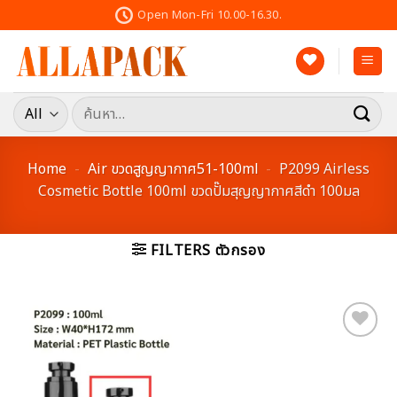
Skip
Open Mon-Fri 10.00-16.30.
to
content
ค้นหา:
Home
-
Air ขวดสูญญากาศ51-100ml
-
P2099 Airless
Cosmetic Bottle 100ml ขวดปั๊มสุญญากาศสีดำ 100มล
FILTERS ตัวกรอง
Add to