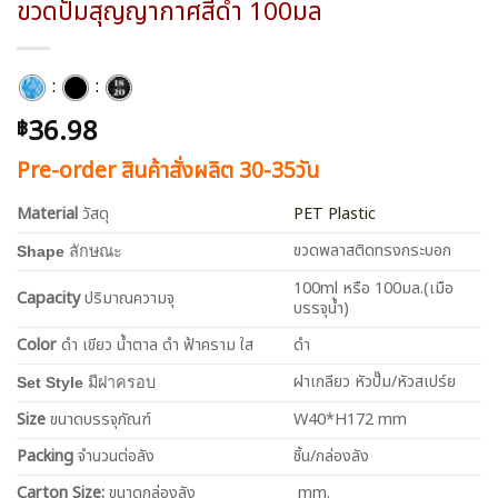
ขวดปั๊มสุญญากาศสีดำ 100มล
:
:
36.98
฿
Pre-order สินค้าสั่งผลิต 30-35วัน
Material
วัสดุ
PET Plastic
ขวดพลาสติดทรงกระบอก
Shape
ลักษณะ
100ml หรือ 100มล.(เมือ
Capacity
ปริมาณความจุ
บรรจุน้ำ)
Color
ดำ เขียว น้ำตาล ดำ ฟ้าคราม ใส
ดำ
ฝาเกลียว หัวปั๊ม/หัวสเปร์ย
Set Style
มีฝาครอบ
Size
ขนาดบรรจุภัณฑ์
W40*H172 mm
Packing
จำนวนต่อลัง
ชิ้น/กล่องลัง
Carton Size:
ขนาดกล่องลัง
mm.