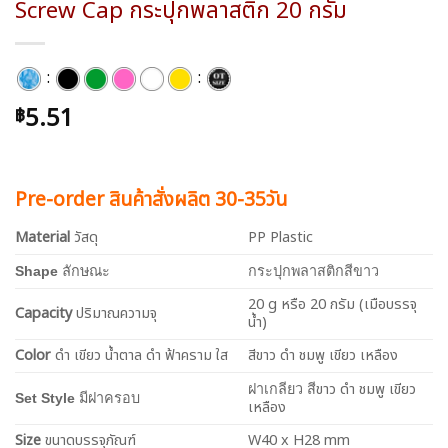
Screw Cap กระปุกพลาสติก 20 กรัม
:
:
5.51
฿
Pre-order สินค้าสั่งผลิต 30-35วัน
Material
วัสดุ
PP Plastic
Shape
ลักษณะ
กระปุกพลาสติกสีขาว
20 g หรือ 20 กรัม (เมือบรรจุ
Capacity
ปริมาณความจุ
น้ำ)
Color
ดำ เขียว น้ำตาล ดำ ฟ้าคราม ใส
สีขาว ดำ ชมพู เขียว เหลือง
ขาว ดำ ชมพู เขียว
ฝาเกลียว สี
Set Style
มีฝาครอบ
เหลือง
Size
ขนาดบรรจุภัณฑ์
W40 x H28 mm