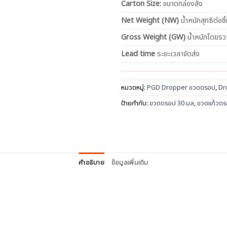
Carton Size:
ขนาดกล่องลัง
Net
Weight (NW)
น้ำหนักสุทธิต่อชิ้
Gross Weight (GW)
น้ำหนักโดยร
Lead time
ระยะเวลาจัดส่ง
หมวดหมู่:
PGD Dropper ขวดดรอป
,
Dr
ป้ายกำกับ:
ขวดดรอป 30 มล
,
ขวดแก้วดร
คำอธิบาย
ข้อมูลเพิ่มเติม