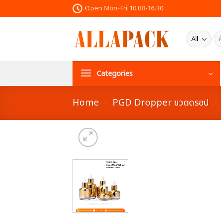
Skip
Open Mon-Fri 10.00-16.30.
to
content
ค้น
Categories
Home
-
PGD Dropper ขวดดรอป
-