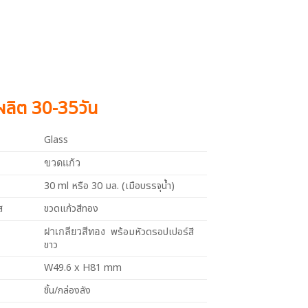
งผลิต 30-35วัน
Glass
ขวดแก้ว
30 ml หรือ 30 มล. (เมือบรรจุน้ำ)
ส
ขวดแก้วสีทอง
พร้อมหัวดรอปเปอร์สี
ฝาเกลียวสีทอง
ขาว
W49.6 x H81 mm
ชิ้น/กล่องลัง