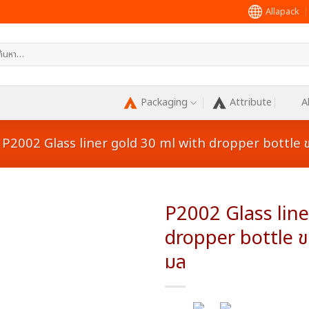
Allapack
หา:
Packaging
Attribute
A
P2002 Glass liner gold 30 ml with dropper bottle ข
P2002 Glass line
dropper bottle ข
มล
Add to
wishlist