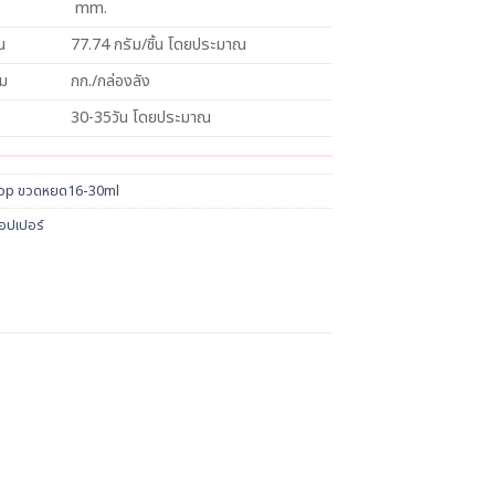
mm.
น
77.74 กรัม/ชิ้น โดยประมาณ
วม
กก./กล่องลัง
30-35วัน โดยประมาณ
op ขวดหยด16-30ml
อปเปอร์