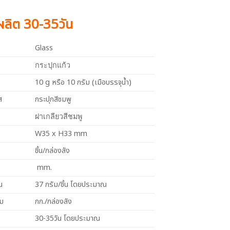
งผลิต 30-35วัน
Glass
กระปุกแก้ว
10 g หรือ 10 กรัม (เมือบรรจุน้ำ)
ส
กระปุกสีชมพู
ฝาเกลียวสีชมพู
W35 x H33 mm
ชิ้น/กล่องลัง
mm.
น
37 กรัม/ชิ้น โดยประมาณ
วม
กก./กล่องลัง
30-35วัน โดยประมาณ