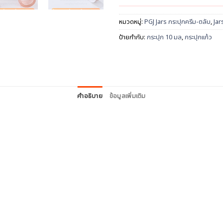
หมวดหมู่:
PGJ Jars กระปุกครีม-ตลับ
,
Jar
ป้ายกำกับ:
กระปุก 10 มล
,
กระปุกแก้ว
คำอธิบาย
ข้อมูลเพิ่มเติม