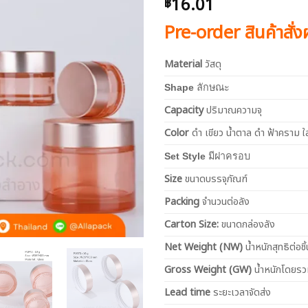
16.01
฿
Pre-order สินค้าสั่
Material
วัสดุ
Shape
ลักษณะ
Capacity
ปริมาณความจุ
Color
ดำ เขียว น้ำตาล ดำ ฟ้าคราม ใ
Set Style
มีฝาครอบ
Size
ขนาดบรรจุภัณฑ์
Packing
จำนวนต่อลัง
Carton Size:
ขนาดกล่องลัง
Net
Weight (NW)
น้ำหนักสุทธิต่อชิ้
Gross Weight (GW)
น้ำหนักโดยร
Lead time
ระยะเวลาจัดส่ง