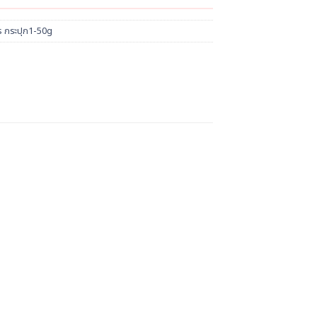
s กระปุก1-50g