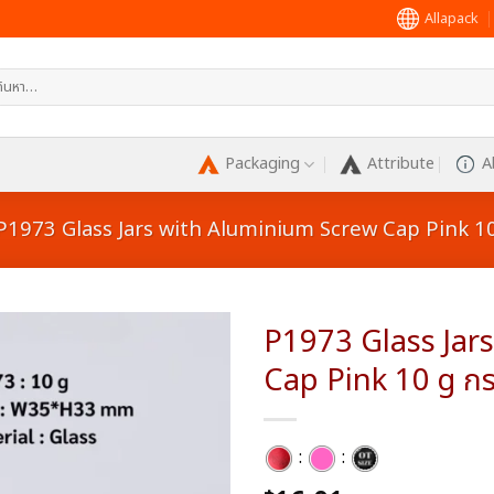
Allapack
หา:
Packaging
Attribute
A
P1973 Glass Jars with Aluminium Screw Cap Pink 10 g
P1973 Glass Jar
Cap Pink 10 g กระ
Add to
wishlist
:
: