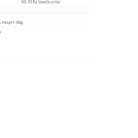
30-35วัน โดยประมาณ
s กระปุก1-50g
ก