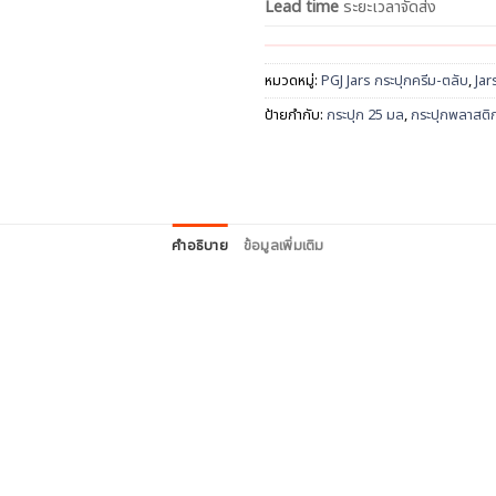
Lead time
ระยะเวลาจัดส่ง
หมวดหมู่:
PGJ Jars กระปุกครีม-ตลับ
,
Jar
ป้ายกำกับ:
กระปุก 25 มล
,
กระปุกพลาสติ
คำอธิบาย
ข้อมูลเพิ่มเติม