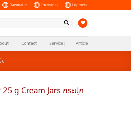
Rawmator
Incosmax
Lopmetic
bout
Contact
Service
Article
ัม
 25 g Cream Jars กระปุก