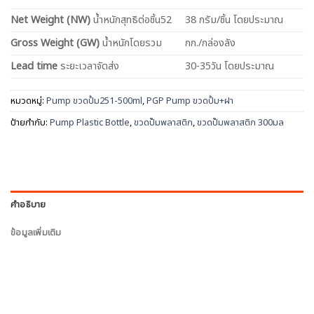
Net
Weight (NW)
น้ำหนักสุทธิต่อชิ้น52
38 กรัม/ชิ้น โดยประมาณ
Gross Weight (GW)
น้ำหนักโดยรวม
กก./กล่องลัง
Lead time
ระยะเวลาจัดส่ง
30-35วัน โดยประมาณ
หมวดหมู่:
Pump ขวดปั้ม251-500ml
,
PGP Pump ขวดปั้ม+ฝา
ป้ายกำกับ:
Pump Plastic Bottle
,
ขวดปั๊มพลาสติก
,
ขวดปั๊มพลาสติก 300มล
คำอธิบาย
ข้อมูลเพิ่มเติม