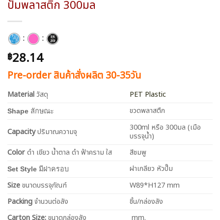
ปั๊มพลาสติก 300มล
:
:
28.14
฿
Pre-order สินค้าสั่งผลิต 30-35วัน
Material
วัสดุ
PET Plastic
ขวดพลาสตืก
Shape
ลักษณะ
300ml หรือ 300มล (เมือ
Capacity
ปริมาณความจุ
บรรจุน้ำ)
Color
ดำ เขียว น้ำตาล ดำ ฟ้าคราม ใส
สีชมพู
ฝาเกลียว หัวปั๊ม
Set Style
มีฝาครอบ
Size
ขนาดบรรจุภัณฑ์
W89*H127 mm
Packing
จำนวนต่อลัง
ชิ้น/กล่องลัง
Carton Size:
ขนาดกล่องลัง
mm.