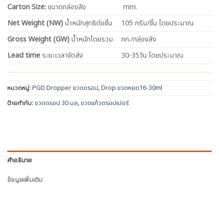
Carton Size:
ขนาดกล่องลัง
mm.
Net
Weight (NW)
น้ำหนักสุทธิต่อชิ้น
105 กรัม/ชิ้น โดยประมาณ
Gross Weight (GW)
น้ำหนักโดยรวม
กก./กล่องลัง
Lead time
ระยะเวลาจัดส่ง
30-35วัน โดยประมาณ
หมวดหมู่:
PGD Dropper ขวดดรอป
,
Drop ขวดหยด16-30ml
ป้ายกำกับ:
ขวดดรอป 30 มล
,
ขวดแก้วดรอปเปอร์
คำอธิบาย
ข้อมูลเพิ่มเติม