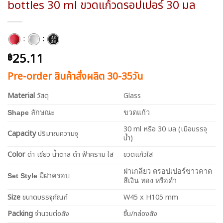
bottles 30 ml ขวดแก้วดรอปเปอร์ 30 มล
:
:
25.11
฿
Pre-order สินค้าสั่งผลิต 30-35วัน
Material
วัสดุ
Glass
Shape
ลักษณะ
ขวดแก้ว
30 ml หรือ 30 มล (เมือบรรจุ
Capacity
ปริมาณความจุ
น้ำ)
Color
ดำ เขียว น้ำตาล ดำ ฟ้าคราม ใส
ขวดแก้วใส
ฝาเกลียว ดรอปเปอร์ขาวคาด
Set Style
มีฝาครอบ
สีเงิน ทอง หรือดำ
Size
ขนาดบรรจุภัณฑ์
W45 x H105 mm
Packing
จำนวนต่อลัง
ชิ้น/กล่องลัง