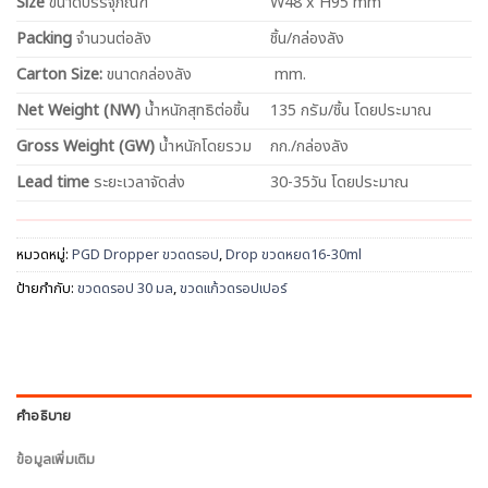
Size
ขนาดบรรจุภัณฑ์
W48 x H95 mm
Packing
จำนวนต่อลัง
ชิ้น/กล่องลัง
Carton Size:
ขนาดกล่องลัง
mm.
Net
Weight (NW)
น้ำหนักสุทธิต่อชิ้น
135 กรัม/ชิ้น โดยประมาณ
Gross Weight (GW)
น้ำหนักโดยรวม
กก./กล่องลัง
Lead time
ระยะเวลาจัดส่ง
30-35วัน โดยประมาณ
หมวดหมู่:
PGD Dropper ขวดดรอป
,
Drop ขวดหยด16-30ml
ป้ายกำกับ:
ขวดดรอป 30 มล
,
ขวดแก้วดรอปเปอร์
คำอธิบาย
ข้อมูลเพิ่มเติม