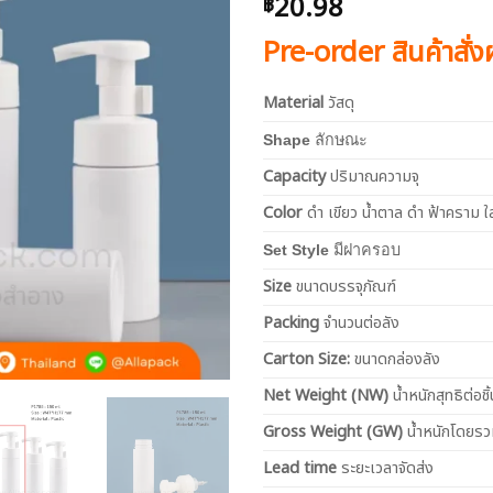
20.98
฿
Pre-order สินค้าสั่
Material
วัสดุ
Shape
ลักษณะ
Capacity
ปริมาณความจุ
Color
ดำ เขียว น้ำตาล ดำ ฟ้าคราม ใ
Set Style
มีฝาครอบ
Size
ขนาดบรรจุภัณฑ์
Packing
จำนวนต่อลัง
Carton Size:
ขนาดกล่องลัง
Net
Weight (NW)
น้ำหนักสุทธิต่อชิ้
Gross Weight (GW)
น้ำหนักโดยร
Lead time
ระยะเวลาจัดส่ง