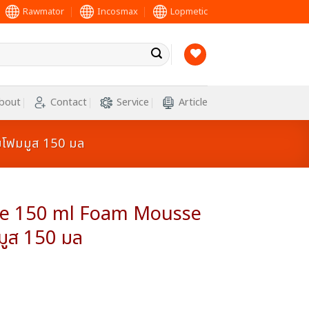
Rawmator
Incosmax
Lopmetic
bout
Contact
Service
Article
มโฟมมูส 150 มล
le 150 ml Foam Mousse
มูส 150 มล