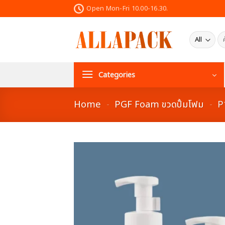
Skip
Open Mon-Fri 10.00-16.30.
to
content
ค้น
Categories
Home
-
PGF Foam ขวดปั้มโฟม
-
P