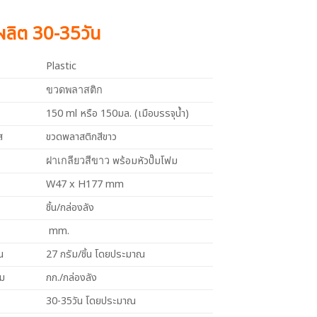
งผลิต 30-35วัน
Plastic
ขวดพลาสติก
150 ml หรือ 150มล. (เมือบรรจุน้ำ)
ส
ขวดพลาสติกสีขาว
พร้อมหัวปั๊มโฟม
ฝาเกลียวสีขาว
W47 x H177 mm
ชิ้น/กล่องลัง
mm.
น
27 กรัม/ชิ้น โดยประมาณ
วม
กก./กล่องลัง
30-35วัน โดยประมาณ