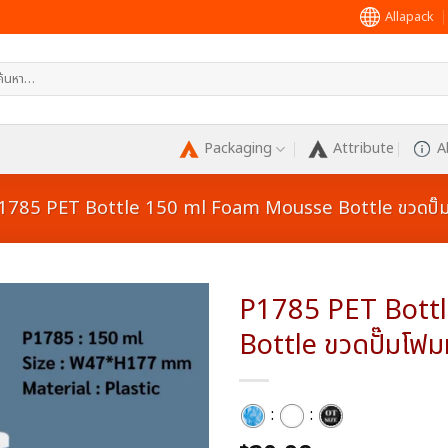
Allapack
หา:
Packaging
Attribute
A
1785 PET Bottle 150 ml Foam Mousse Bottle ขวดปั๊
P1785 PET Bott
Bottle ขวดปั๊มโฟม
Add to
wishlist
:
: