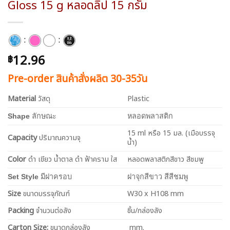
Gloss 15 g หลอดลิป 15 กรัม
:
:
12.96
฿
Pre-order สินค้าสั่งผลิต 30-35วัน
Material
วัสดุ
Plastic
Shape
ลักษณะ
หลอดพลาสติก
15 ml หรือ 15 มล. (เมือบรรจุ
Capacity
ปริมาณความจุ
น้ำ)
Color
ดำ เขียว น้ำตาล ดำ ฟ้าคราม ใส
หลอดพลาสติกสีขาว สีชมพู
Set Style
มีฝาครอบ
ฝาจุกสีขาว สีสีชมพู
Size
ขนาดบรรจุภัณฑ์
W30 x H108 mm
Packing
จำนวนต่อลัง
ชิ้น/กล่องลัง
Carton Size:
ขนาดกล่องลัง
mm.