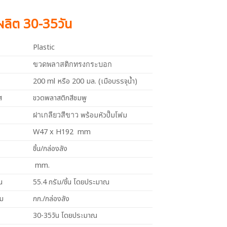
งผลิต 30-35วัน
Plastic
ขวดพลาสติกทรงกระบอก
200 ml หรือ 200 มล. (เมือบรรจุน้ำ)
ส
ขวดพลาสติกสีชมพู
พร้อมหัวปั๊มโฟม
ฝาเกลียวสีขาว
W47 x H192 mm
ชิ้น/กล่องลัง
mm.
น
55.4 กรัม/ชิ้น โดยประมาณ
วม
กก./กล่องลัง
30-35วัน โดยประมาณ