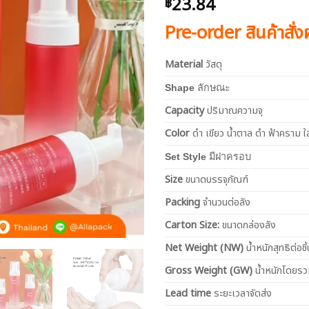
23.84
฿
Pre-order สินค้าสั่
Material
วัสดุ
Shape
ลักษณะ
Capacity
ปริมาณความจุ
Color
ดำ เขียว น้ำตาล ดำ ฟ้าคราม ใ
Set Style
มีฝาครอบ
Size
ขนาดบรรจุภัณฑ์
Packing
จำนวนต่อลัง
Carton Size:
ขนาดกล่องลัง
Net
Weight (NW)
น้ำหนักสุทธิต่อชิ้
Gross Weight (GW)
น้ำหนักโดยร
Lead time
ระยะเวลาจัดส่ง