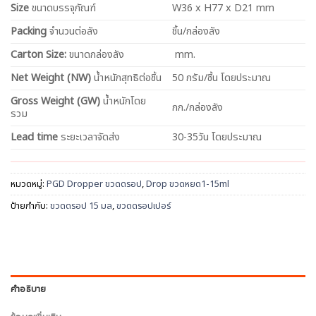
Size
ขนาดบรรจุภัณฑ์
W36 x H77 x D21 mm
Packing
จำนวนต่อลัง
ชิ้น/กล่องลัง
Carton Size:
ขนาดกล่องลัง
mm.
Net
Weight (NW)
น้ำหนักสุทธิต่อชิ้น
50 กรัม/ชิ้น โดยประมาณ
Gross Weight (GW)
น้ำหนักโดย
กก./กล่องลัง
รวม
Lead time
ระยะเวลาจัดส่ง
30-35วัน โดยประมาณ
หมวดหมู่:
PGD Dropper ขวดดรอป
,
Drop ขวดหยด1-15ml
ป้ายกำกับ:
ขวดดรอป 15 มล
,
ขวดดรอปเปอร์
คำอธิบาย