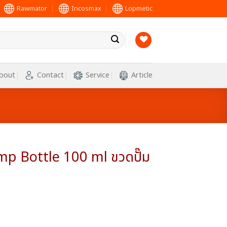
Rawmator
Incosmax
Lopmetic
bout
Contact
Service
Article
 Bottle 100 ml ขวดปั๊ม