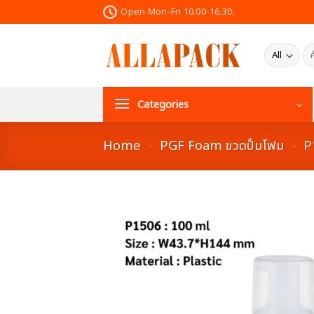
Skip
Open Mon-Fri 10.00-16.30.
to
content
ค้น
Categories
Home
-
PGF Foam ขวดปั้มโฟม
-
P