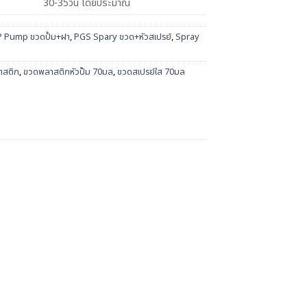
30-35วัน โดยประมาณ
 Pump ขวดปั้ม+ฝา
,
PGS Spary ขวด+หัวสเปรย์
,
Spray
าสติก
,
ขวดพลาสติกหัวปั๊ม 70มล
,
ขวดสเปรย์ใส 70มล