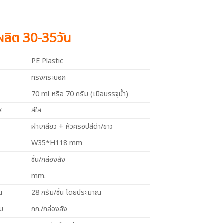
งผลิต 30-35วัน
PE Plastic
ทรงกระบอก
70 ml หรือ 70 กรัม (เมือบรรจุน้ำ)
ส
สีใส
ฝาเกลียว + หัวครอปสีดำ/ขาว
W35*H118 mm
ชิ้น/กล่องลัง
mm.
น
28 กรัม/ชิ้น โดยประมาณ
วม
กก./กล่องลัง