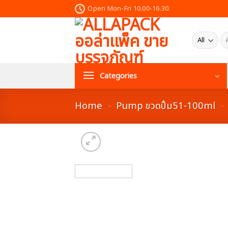
Skip
Open Mon-Fri 10.00-16.30.
to
content
ค้น
Categories
Home
-
Pump ขวดปั้ม51-100ml
-