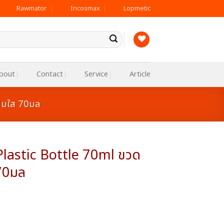
Rawmator
Incosmax
Lopmetic
bout
Contact
Service
Article
ั๊มใส 70มล
lastic Bottle 70ml ขวด
 70มล