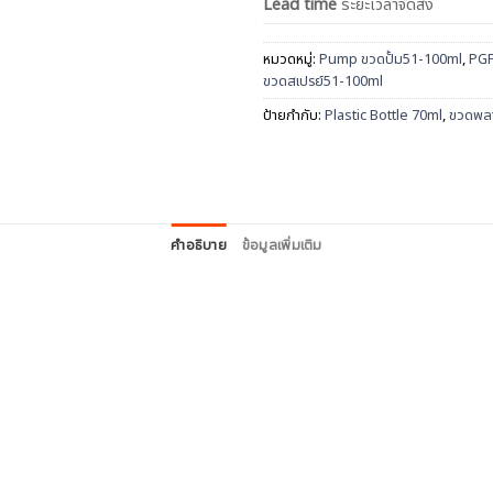
Lead time
ระยะเวลาจัดส่ง
หมวดหมู่:
Pump ขวดปั้ม51-100ml
,
PGP
ขวดสเปรย์51-100ml
ป้ายกำกับ:
Plastic Bottle 70ml
,
ขวดพล
คำอธิบาย
ข้อมูลเพิ่มเติม