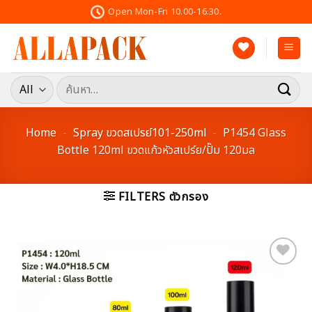
Skip
Open Mon-Fri 10.00-16.30.
to
content
ค้นหา:
Home
-
Spray ขวดสเปรย์101-250ml
-
P1454 Glass
Bottle 120ml ขวดแก้วหัวสเปร์ย/ปั๊ม 120มล
FILTERS ตัวกรอง
Add to