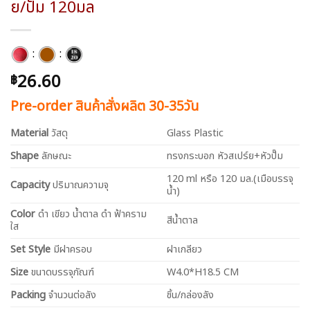
ย/ปั๊ม 120มล
:
:
26.60
฿
Pre-order สินค้าสั่งผลิต 30-35วัน
Material
วัสดุ
Glass Plastic
Shape
ลักษณะ
ทรงกระบอก หัวสเปร์ย+หัวปั๊ม
120 ml หรือ 120 มล.(เมือบรรจุ
Capacity
ปริมาณความจุ
น้ำ)
Color
ดำ เขียว น้ำตาล ดำ ฟ้าคราม
สีน้ำตาล
ใส
Set Style
มีฝาครอบ
ฝาเกลียว
Size
ขนาดบรรจุภัณฑ์
W4.0*H18.5 CM
Packing
จำนวนต่อลัง
ชิ้น/กล่องลัง