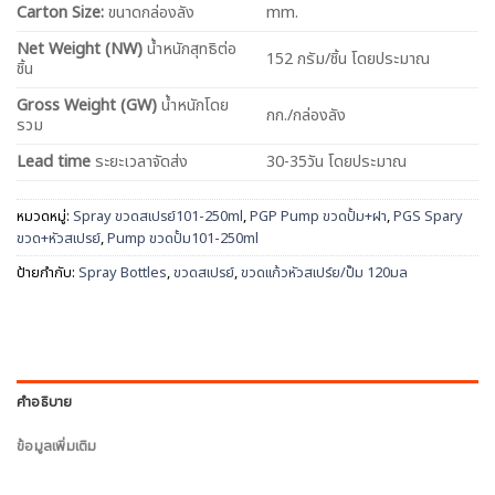
Carton Size:
ขนาดกล่องลัง
mm.
Net
Weight (NW)
น้ำหนักสุทธิต่อ
152 กรัม/ชิ้น โดยประมาณ
ชิ้น
Gross Weight (GW)
น้ำหนักโดย
กก./กล่องลัง
รวม
Lead time
ระยะเวลาจัดส่ง
30-35วัน โดยประมาณ
หมวดหมู่:
Spray ขวดสเปรย์101-250ml
,
PGP Pump ขวดปั้ม+ฝา
,
PGS Spary
ขวด+หัวสเปรย์
,
Pump ขวดปั้ม101-250ml
ป้ายกำกับ:
Spray Bottles
,
ขวดสเปรย์
,
ขวดแก้วหัวสเปร์ย/ปั๊ม 120มล
คำอธิบาย
ข้อมูลเพิ่มเติม