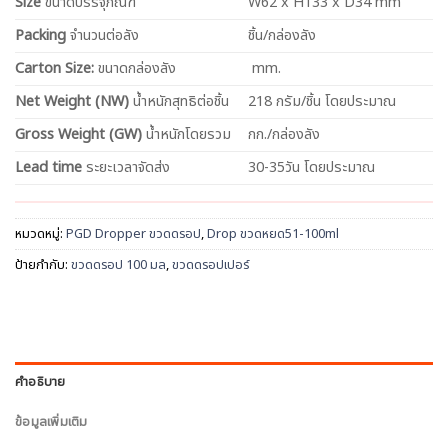
Size
ขนาดบรรจุภัณฑ์
W62 x H133 x D34 mm
Packing
จำนวนต่อลัง
ชิ้น/กล่องลัง
Carton Size:
ขนาดกล่องลัง
mm.
Net
Weight (NW)
น้ำหนักสุทธิต่อชิ้น
218 กรัม/ชิ้น โดยประมาณ
Gross Weight (GW)
น้ำหนักโดยรวม
กก./กล่องลัง
Lead time
ระยะเวลาจัดส่ง
30-35วัน โดยประมาณ
หมวดหมู่:
PGD Dropper ขวดดรอป
,
Drop ขวดหยด51-100ml
ป้ายกำกับ:
ขวดดรอป 100 มล
,
ขวดดรอปเปอร์
คำอธิบาย
ข้อมูลเพิ่มเติม