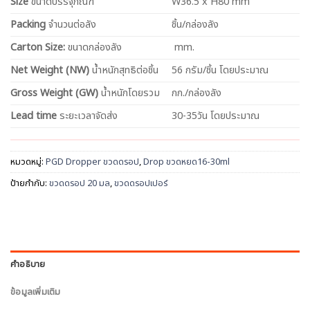
Size
ขนาดบรรจุภัณฑ์
W36.5 x H80 mm
Packing
จำนวนต่อลัง
ชิ้น/กล่องลัง
Carton Size:
ขนาดกล่องลัง
mm.
Net
Weight (NW)
น้ำหนักสุทธิต่อชิ้น
56 กรัม/ชิ้น โดยประมาณ
Gross Weight (GW)
น้ำหนักโดยรวม
กก./กล่องลัง
Lead time
ระยะเวลาจัดส่ง
30-35วัน โดยประมาณ
หมวดหมู่:
PGD Dropper ขวดดรอป
,
Drop ขวดหยด16-30ml
ป้ายกำกับ:
ขวดดรอป 20 มล
,
ขวดดรอปเปอร์
คำอธิบาย
ข้อมูลเพิ่มเติม