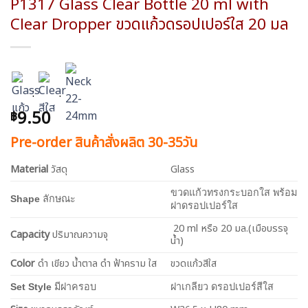
P1317 Glass Clear Bottle 20 ml with
Clear Dropper ขวดแก้วดรอปเปอร์ใส 20 มล
:
:
9.50
฿
Pre-order สินค้าสั่งผลิต 30-35วัน
Material
วัสดุ
Glass
ขวดแก้วทรงกระบอกใส พร้อม
Shape
ลักษณะ
ฝาดรอปเปอร์ใส
20 ml หรือ 20 มล.(เมือบรรจุ
Capacity
ปริมาณความจุ
น้ำ)
Color
ดำ เขียว น้ำตาล ดำ ฟ้าคราม ใส
ขวดแก้วสีใส
Set Style
มีฝาครอบ
ฝาเกลียว ดรอปเปอร์สีใส