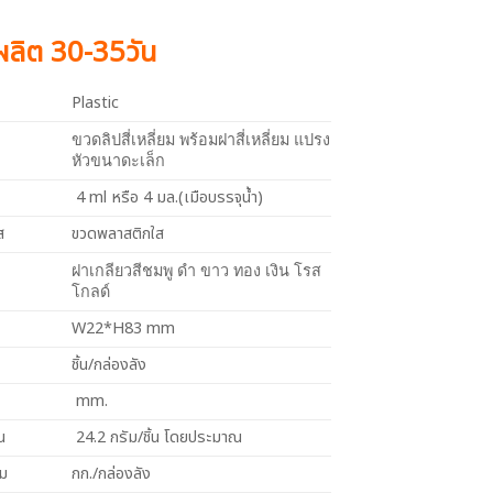
งผลิต 30-35วัน
Plastic
ขวดลิปสี่เหลี่ยม พร้อมฝาสี่เหลี่ยม แปรง
หัวขนาดะเล็ก
4 ml หรือ 4 มล.(เมือบรรจุน้ำ)
ส
ขวดพลาสติกใส
ฝาเกลียวสีชมพู ดำ ขาว ทอง เงิน โรส
โกลด์
W22*H83 mm
ชิ้น/กล่องลัง
mm.
น
24.2 กรัม/ชิ้น โดยประมาณ
วม
กก./กล่องลัง