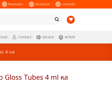
Rawmator
Incosmax
Lopmetic
bout
Contact
Service
Article
ยม 4 มล
p Gloss Tubes 4 ml หล
ล