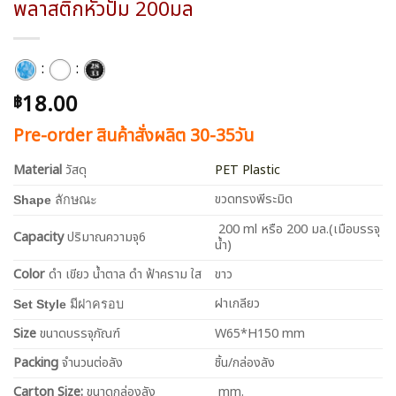
พลาสติกหัวปั๊ม 200มล
:
:
18.00
฿
Pre-order สินค้าสั่งผลิต 30-35วัน
Material
วัสดุ
PET Plastic
ขวดทรงพีระมิด
Shape
ลักษณะ
200 ml หรือ 200 มล.(เมือบรรจุ
Capacity
ปริมาณความจุ6
น้ำ)
Color
ดำ เขียว น้ำตาล ดำ ฟ้าคราม ใส
ขาว
ฝาเกลียว
Set Style
มีฝาครอบ
Size
ขนาดบรรจุภัณฑ์
W65*H150 mm
Packing
จำนวนต่อลัง
ชิ้น/กล่องลัง
Carton Size:
ขนาดกล่องลัง
mm.