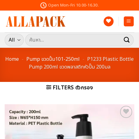
Skip
Open Mon-Fri 10.00-16.30.
to
content
ค้นหา:
Home
-
Pump ขวดปั้ม101-250ml
-
P1233 Plastic Bottle
Pump 200ml ขวดพลาสติกหัวปั๊ม 200มล
FILTERS ตัวกรอง
Add to