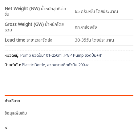
Net
Weight (NW)
น้ำหนักสุทธิต่อ
65 กรัม/ชิ้น โดยประมาณ
ชิ้น
Gross Weight (GW)
น้ำหนักโดย
กก./กล่องลัง
รวม
Lead time
ระยะเวลาจัดส่ง
30-35วัน โดยประมาณ
หมวดหมู่:
Pump ขวดปั้ม101-250ml
,
PGP Pump ขวดปั้ม+ฝา
ป้ายกำกับ:
Plastic Bottle
,
ขวดพลาสติกหัวปั๊ม 200มล
คำอธิบาย
ข้อมูลเพิ่มเติม
<