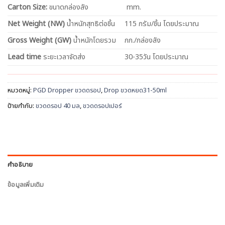
Carton Size:
ขนาดกล่องลัง
mm.
Net
Weight (NW)
น้ำหนักสุทธิต่อชิ้น
115 กรัม/ชิ้น โดยประมาณ
Gross Weight (GW)
น้ำหนักโดยรวม
กก./กล่องลัง
Lead time
ระยะเวลาจัดส่ง
30-35วัน โดยประมาณ
หมวดหมู่:
PGD Dropper ขวดดรอป
,
Drop ขวดหยด31-50ml
ป้ายกำกับ:
ขวดดรอป 40 มล
,
ขวดดรอปเปอร์
คำอธิบาย
ข้อมูลเพิ่มเติม