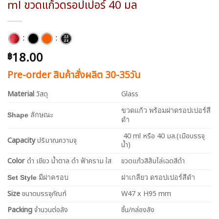
ml ขวดแก้วดรอปเปอร์ 40 มล
:
:
18.00
฿
Pre-order สินค้าสั่งผลิต 30-35วัน
Material
วัสดุ
Glass
ขวดแก้ว พร้อมฝาดรอปเปอร์สี
Shape
ลักษณะ
ดำ
40 ml หรือ 40 มล.(เมือบรรจุ
Capacity
ปริมาณความจุ
น้ำ)
Color
ดำ เขียว น้ำตาล ดำ ฟ้าคราม ใส
ขวดแก้วสีส้มไล่เฉดสีดำ
Set Style
มีฝาครอบ
ฝาเกลียว ดรอปเปอร์สีดำ
Size
ขนาดบรรจุภัณฑ์
W47 x H95 mm
Packing
จำนวนต่อลัง
ชิ้น/กล่องลัง